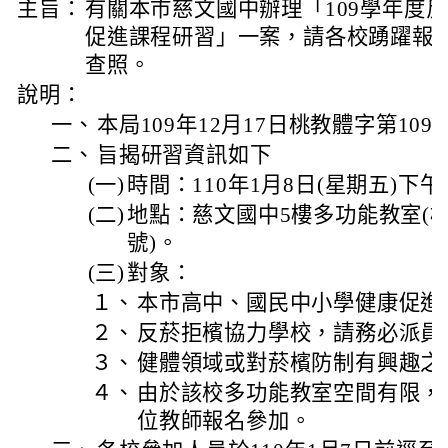
主旨：
有關本市慈文國中辦理「109學年度
促進課程研習」一案，請各校踴躍報
查照。
說明：
一、
本局109年12月17日桃教體字第1090
二、
旨揭研習資訊如下
(一)
時間：110年1月8日(星期五)下午
(二)
地點：慈文國中5樓多功能教室(桃
號)。
(三)
對象：
１、
本市高中、國民中小學健康促進
２、
反菸拒檳協力學校，請務必派員
３、
健體領域或對菸檳防制有興趣之
４、
由於該校多功能教室空間有限，
位教師報名參加。