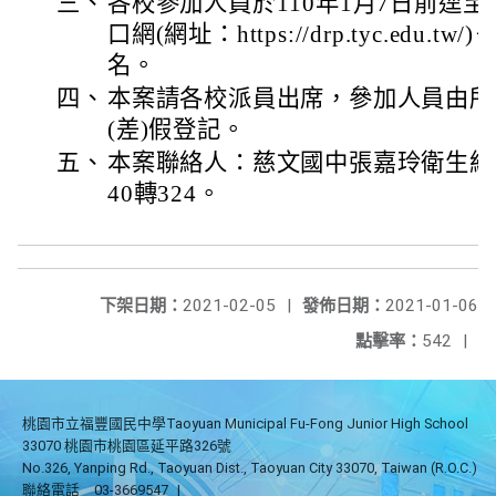
三、
各校參加人員於110年1月7日前逕
口網(網址：https://drp.tyc.edu
名。
四、
本案請各校派員出席，參加人員由所
(差)假登記。
五、
本案聯絡人：慈文國中張嘉玲衛生組長
40轉324。
下架日期：
2021-02-05
|
發佈日期：
2021-01-06
點擊率：
542
|
桃園市立福豐國民中學Taoyuan Municipal Fu-Fong Junior High School
33070 桃園市桃園區延平路326號
No.326, Yanping Rd., Taoyuan Dist., Taoyuan City 33070, Taiwan (R.O.C.)
聯絡電話
03-3669547
|