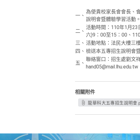
為使貴校家長會會長、
一、
說明會暨體驗學習活動
活動時間：110年1月23日
二、
六)9：00至15：00、11
三、
活動地點：法民大樓三
四、
檢送本五專招生說明會
聯絡窗口：招生處劉文祥組長及
五、
hand05@mail.lhu.edu.t
相關附件
龍華科大五專招生說明會.p