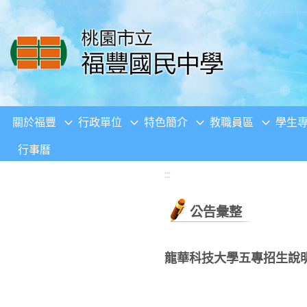
移至網頁之主要內容區位置
關於福豐
行政單位
特色簡介
教職員區
學生
行事曆
:::
公告彙整
龍華科技大學五專招生說