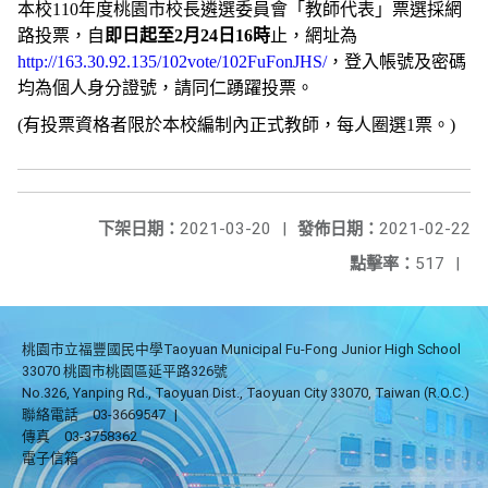
本校110年度桃園市校長遴選委員會「教師代表」票選採網
路投票，自
即日起至2月24日16時
止，網址為
http://163.30.92.135/102vote/102FuFonJHS/
，登入帳號及密碼
均為個人身分證號，請同仁踴躍投票。
(有投票資格者限於本校編制內正式教師，每人圈選1票。)
下架日期：
2021-03-20
|
發佈日期：
2021-02-22
點擊率：
517
|
桃園市立福豐國民中學Taoyuan Municipal Fu-Fong Junior High School
33070 桃園市桃園區延平路326號
No.326, Yanping Rd., Taoyuan Dist., Taoyuan City 33070, Taiwan (R.O.C.)
聯絡電話
03-3669547
|
傳真
03-3758362
電子信箱