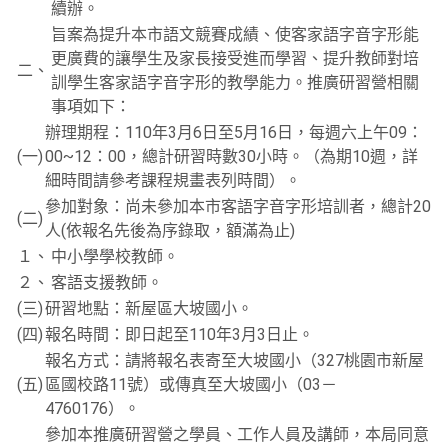
續辦。
旨案為提升本市語文競賽成績、使客家語字音字形能
更廣費的讓學生及家長接受進而學習、提升教師對培
二、
訓學生客家語字音字形的教學能力。推廣研習營相關
事項如下：
辦理期程：110年3月6日至5月16日，每週六上午09：
(一)
00~12：00，總計研習時數30小時。（為期10週，詳
細時間請參考課程規畫表列時間）。
參加對象：尚未參加本市客語字音字形培訓者，總計20
(二)
人(依報名先後為序錄取，額滿為止)
１、
中小學學校教師。
２、
客語支援教師。
(三)
研習地點：新屋區大坡國小。
(四)
報名時間：即日起至110年3月3日止。
報名方式：請將報名表寄至大坡國小（327桃園市新屋
(五)
區國校路11號）或傳真至大坡國小（03－
4760176）。
參加本推廣研習營之學員、工作人員及講師，本局同意