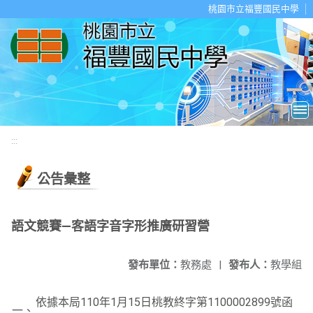
移至網頁之主要內容區位置
桃園市立福豐國民中學
:::
公告彙整
語文競賽—客語字音字形推廣研習營
發布單位：
教務處
|
發布人：
教學組
依據本局110年1月15日桃教終字第1100002899號函
一、