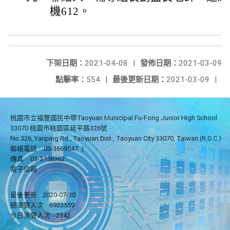
機612。
下架日期：
2021-04-08
|
發佈日期：
2021-03-09
點擊率：
554
|
最後更新日期：
2021-03-09
|
桃園市立福豐國民中學Taoyuan Municipal Fu-Fong Junior High School
33070 桃園市桃園區延平路326號
No.326, Yanping Rd., Taoyuan Dist., Taoyuan City 33070, Taiwan (R.O.C.)
聯絡電話
03-3669547
|
傳真
03-3758362
電子信箱
最後更新
2020-07-30
總瀏覽人次
6933559
今日瀏覽人次
2342