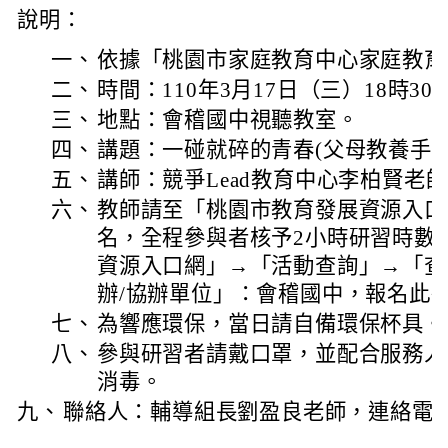
說明：
一、
依據「桃園市家庭教育中心家庭教育
二、
時間：110年3月17日（三）18時30
三、
地點：會稽國中視聽教室。
四、
講題：一碰就碎的青春(父母教養手冊
五、
講師：競爭Lead教育中心李柏賢老
六、
教師請至「桃園市教育發展資源入口
名，全程參與者核予2小時研習時數
資源入口網」→「活動查詢」→「查
辦/協辦單位」：會稽國中，報名此
七、
為響應環保，當日請自備環保杯具。
八、
參與研習者請戴口罩，並配合服務人
消毒。
九、
聯絡人：輔導組長劉盈良老師，連絡電話：03