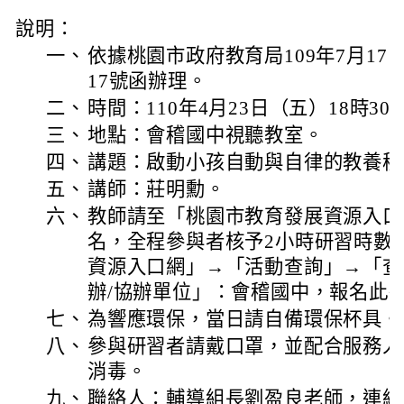
說明：
一、
依據桃園市政府教育局109年7月17日桃
17號函辦理。
二、
時間：110年4月23日（五）18時30
三、
地點：會稽國中視聽教室。
四、
講題：啟動小孩自動與自律的教養秘
五、
講師：莊明勳。
六、
教師請至「桃園市教育發展資源入口
名，全程參與者核予2小時研習時數
資源入口網」→「活動查詢」→「查
辦/協辦單位」：會稽國中，報名此
七、
為響應環保，當日請自備環保杯具。
八、
參與研習者請戴口罩，並配合服務人
消毒。
九、
聯絡人：輔導組長劉盈良老師，連絡電話：