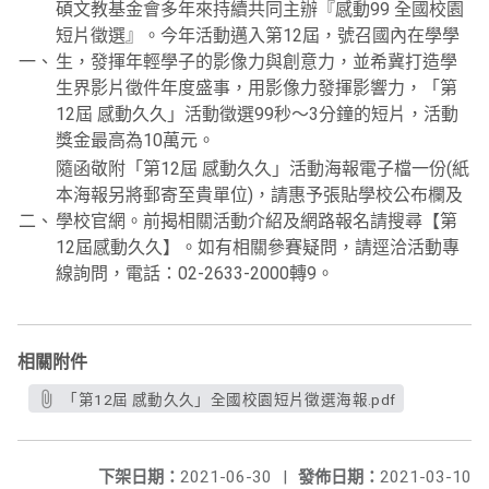
碩文教基金會多年來持續共同主辦『感動99 全國校園
短片徵選』。今年活動邁入第12屆，號召國內在學學
一、
生，發揮年輕學子的影像力與創意力，並希冀打造學
生界影片徵件年度盛事，用影像力發揮影響力，「第
12屆 感動久久」活動徵選99秒～3分鐘的短片，活動
獎金最高為10萬元。
隨函敬附「第12屆 感動久久」活動海報電子檔一份(紙
本海報另將郵寄至貴單位)，請惠予張貼學校公布欄及
二、
學校官網。前揭相關活動介紹及網路報名請搜尋【第
12屆感動久久】。如有相關參賽疑問，請逕洽活動專
線詢問，電話：02-2633-2000轉9。
相關附件
「第12屆 感動久久」全國校園短片徵選海報.pdf
下架日期：
2021-06-30
|
發佈日期：
2021-03-10