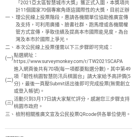
「2021亞太區智慧城市大獎」獲正式入圍，本獎項共
計11個國家70個專案角逐這國際性的大獎，目前正辦
一、
理公民線上投票階段，惠請各機關單位協助推廣宣傳
及支持，可利用廣播、臉書社群、跑馬燈或各機關權
管方式宣傳，爭取佳績及提高本市國際能見度，為台
灣及本市於國際上爭光。
二、
本次公民線上投票僅需以下三步驟即可完成：
點選網址：
(一)
https://www.surveymonkey.com/r/TW2021SCAPA
進入網頁後共有70項(每一項都要點選分數)，其中第49
項「韌性桃園智慧防汛兵棋圖台」請大家給予高評價(5
(二)
分)，最後一頁壓Submit送出後即可完成投票(無需創立
或登入帳號)。
活動只到3月17日請大家幫忙評分，感謝您三步驟支持
(三)
桃園市政府。
三、
檢附相關推廣文宣及公民投票QRcode供各單位使用。