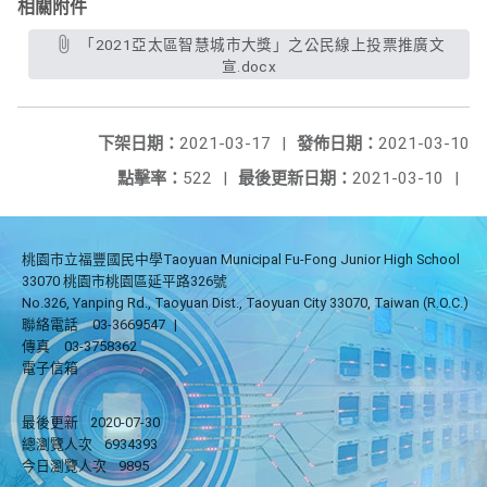
相關附件
「2021亞太區智慧城市大獎」之公民線上投票推廣文
宣.docx
下架日期：
2021-03-17
|
發佈日期：
2021-03-10
點擊率：
522
|
最後更新日期：
2021-03-10
|
桃園市立福豐國民中學Taoyuan Municipal Fu-Fong Junior High School
33070 桃園市桃園區延平路326號
No.326, Yanping Rd., Taoyuan Dist., Taoyuan City 33070, Taiwan (R.O.C.)
聯絡電話
03-3669547
|
傳真
03-3758362
電子信箱
最後更新
2020-07-30
總瀏覽人次
6934393
今日瀏覽人次
9895