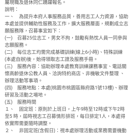
屬現職及退休同仁踴躍報名。
說明：
一、 為提升本府人事服務品質，善用志工人力資源，協助
本處並提供輔助性服務及工作，擴大服務層面，規劃成立志
願服務隊，召募事宜如下：
(一) 召募25位志工，男女不拘，鼓勵有熱忱人員一同參與
志願服務。
(二) 每位志工均需完成基礎訓練(線上6小時)、特殊訓練
(本處自辦)後，始得領取志工證及服務手冊。
(三) 服務內容：協助辦理本處教育訓練課務事宜、電話關
懷高齡退休公教人員、洽詢特約商店、非機敏文件整理 、
辦理活動等事項。
(四) 服務地點：本處(桃園市桃園區縣府路1號13樓)、辦理
研習及活動之場地。
(五) 服務時間
１、 固定班：原則於上班日，上午9時至12時或下午2時
至5 時，屆時視志工召募情形排班，每日排定1人，本處得
依實際需要隨時調整。
２、 非固定班(含假日)：視本處辦理活動或業務需要機動