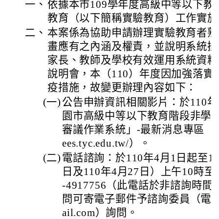
一、
依據本市109學年度高級中等以下
教育（以下簡稱實驗教育）工作實施
二、
本案係為協助申請辦理實驗教育者熟
畫應有之內涵及權責，並說明系統操
家長、教師及學校有效運用系統資料
說明會，本（110）年度因加強落
疫措施，故變更辦理內容如下：
(一)
公告申辦資訊相關影片：於110年
園市高級中等以下教育階段非學
審議作業系統」-最新消息專區（網址：htt
ees.tyc.edu.tw/）。
(二)
電話諮詢：於110年4月1日起至1
日及110年4月27日）上午10時至
-4917756（此電話於非諮詢時
問可寄電子郵件予諮詢委員（電子信箱：
ail.com）詢問。