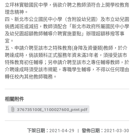
立坪林實驗國民中學，倘欲介聘之教師須符合上開學校教育
理念精神。
四、新北市公立國民中小學（含附設幼兒園）及市立幼兒園
倘遇減班或減招，教師須配合「新北市政府所屬國民中小學
及幼兒園超額教師輔導介聘實施要點」辦理超額移撥等事
宜。
五、申請介聘至該市之特殊教育(身障及資優類)教師，於介
聘達成時，倘該類科正式服務年資未滿3年者，須接受該市
特殊教育初任輔導；另申請介聘至該市之專任輔導教師，於
介聘達成時須受該市規範，專職學生輔導，不得以任何理由
轉任校內其他教師職務。
相關附件
376735100E_1100027600_print.pdf
下架日期：
2021-04-29
|
發佈日期：
2021-03-30