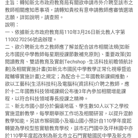
主旨：轉知新北市政府教育局有關欲申請市外介聘至該市之
教師相關應知悉事項，請轉知貴校有意申請教師應審慎選填
志願，詳如說明，請查照。
說明：
一、依據新北市政府教育局110年3月26日新北教人字第
1100270256號函辦理。
二、欲介聘新北市之教師應了解並配合該市相關法規(如新
北市國民中學教師每星期授課節數補充原則)、重要政策(如
閱讀教育、雙語教育及實創Techshop -生活科技前瞻領航計
劃)及相關實施計畫(如新北市國民中學教學正常化視導暨追
蹤輔導實施計畫)之規定；為配合十二年國教新課綱推動，
欲以工藝科(生活科技科)及電腦科(資訊科)介聘之教師，應
於十二年國教科技領域課綱公布後3年內參加相關增能課
程，以符合科技領域專長授課之精神。
三、新北市國小部分於偏遠地區、學生數50人以下之學校
實施混齡教學，每學期舉辦工作坊及相關研習，以提升混齡
教學知能。另該市猴硐國小及福山國小預計自110學年度起
轉變為學校型態實驗教育學校，該市石門國中及坪林國中亦
於110學年度起改制為新北市立石門實驗國民中學及新北市