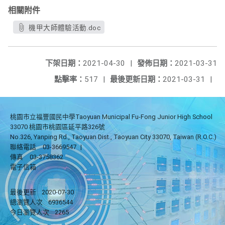
相關附件
機甲大師體驗活動.doc
下架日期：
2021-04-30
|
發佈日期：
2021-03-31
點擊率：
517
|
最後更新日期：
2021-03-31
|
桃園市立福豐國民中學Taoyuan Municipal Fu-Fong Junior High School
33070 桃園市桃園區延平路326號
No.326, Yanping Rd., Taoyuan Dist., Taoyuan City 33070, Taiwan (R.O.C.)
聯絡電話
03-3669547
|
傳真
03-3758362
電子信箱
最後更新
2020-07-30
總瀏覽人次
6936544
今日瀏覽人次
2265