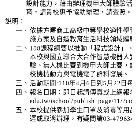
設計能力，藉由辦理機甲大師體驗活
育，請貴校惠予協助辦理，請查照。
說明：
一、
依據方曙商工高級中等學校適性學習
施方案及自造教育生活科技領域體驗
二、
108課程綱要以推動「程式設計」
本校與國立聯合大合作智慧機器人實
驗、無人機比賽到機甲大師比賽，讓
校機械動力與電機電子群科發展。
三、
活動期間:110年4月6日到5月22日每周六
四、
報名日期：即日起請傳真或上網報名。 http:
edu.tw/ischool/publish_page/11/?ci
五、
本校提供參加學生口罩及消毒等用品
遲或取消辦理，有疑問請03-4796345