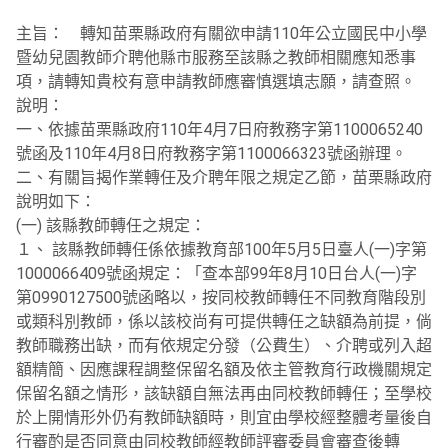
主旨： 轉知苗栗縣政府有關欲申請110年公立國民中小學
暨幼兒園教師介聘他縣市服務至該縣之教師相關應知悉事
項，請轉知貴校有意申請教師應審慎選填志願，請查照。
說明：
一、依據苗栗縣政府110年4月7日府教務字第1100065240
號函及110年4月8日府教務字第1100066323號函辦理。
二、有關旨揭作業轉任及介聘年限之規定乙節，苗栗縣政府
說明如下：
(一) 該縣教師轉任之規定：
１、 該縣教師轉任係依據教育部100年5月5日臺人(一)字第
1000066409號函規定：「查本部99年8月10日台人(一)字
第0990127500號函略以，按同校教師轉任不同教育階段別
或類科別教師，係以該校尚有可提供轉任之缺額為前提，倘
教師職務出缺，而有依規定分發（公費生）、介聘或列入超
額精簡、因應課程調整保留名額及依主管教育行政機關規定
保留名額之情形，該缺額自無法再由同校教師轉任；至學校
於上開情形外仍有教師缺額時，則宜由學校經整體考量後自
行審酌是否同意由同校教師經教師評審委員會審查後轉