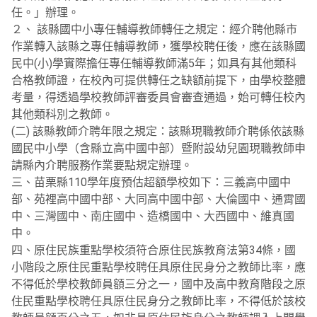
任。」辦理。
２、 該縣國中小專任輔導教師轉任之規定：經介聘他縣市
作業轉入該縣之專任輔導教師，獲學校聘任後，應在該縣國
民中(小)學實際擔任專任輔導教師滿5年；如具有其他類科
合格教師證，在校內可提供轉任之缺額前提下，由學校整體
考量，得透過學校教師評審委員會審查通過，始可轉任校內
其他類科別之教師。
(二) 該縣教師介聘年限之規定：該縣現職教師介聘係依該縣
國民中小學（含縣立高中國中部）暨附設幼兒園現職教師申
請縣內介聘服務作業要點規定辦理。
三、苗栗縣110學年度預估超額學校如下：三義高中國中
部、苑裡高中國中部、大同高中國中部、大倫國中、通霄國
中、三灣國中、南庄國中、造橋國中、大西國中、維真國
中。
四、原住民族重點學校須符合原住民族教育法第34條，國
小階段之原住民重點學校聘任具原住民身分之教師比率，應
不得低於學校教師員額三分之一，國中及高中教育階段之原
住民重點學校聘任具原住民身分之教師比率，不得低於該校