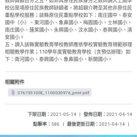
教師員額百分之五，如非具原住民族身分之教師調入上開學
校佔是項原住民族教師缺額者，將超額介聘至其他非原住民
重點學校服務；該縣原住民重點學校如下：南庄國中、泰安
國中（小）、東河國小、象鼻國小、梅園國小、士林國小、
南庄國小、蓬萊國小、永興國小、汶水國小、泰興國小、清
安國小。
五、調入該縣實驗教育學校教師應依學校實驗教育規範辦理
相關教學作業；110學年度實驗教育學校（含預估辦理）如
下：南河國小、泰興國小、象鼻國小、新開國小。
相關附件
376735100E_1100030976_print.pdf
下架日期：
2021-05-14
|
發佈日期：
2021-04-14
點擊率：
586
|
最後更新日期：
2021-04-14
|