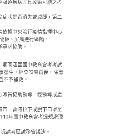
重呼吸道疾病等具感染可能之考
論症狀是否消失或減緩，第二
應依據中央流行疫情指揮中心
以隔板、屏風進行區隔。
隊尋求協助。
）期間涵蓋國中教育會考考試
情事發生，經查證屬實後，除應
且不予補救。
心派員協助勸導，經勸導或處
指示，暫時拉下或脫下口罩至
10年國中教育會考違規處理
，提請考區試務會議決。