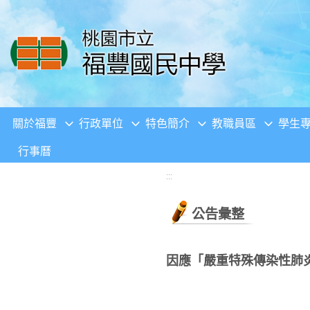
移至網頁之主要內容區位置
關於福豐
行政單位
特色簡介
教職員區
學生
行事曆
:::
公告彙整
因應「嚴重特殊傳染性肺