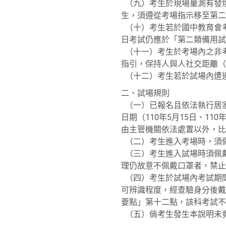
（九）考生於現場量測有發燒
生，須遵從考場指示移至第二
（十）考生若於國中教育會
日考試仍應於「第二類備用試
（十一）考生於考場內之非
指引，保持人與人社交距離（
（十二）考生若於試場內遭
二、試場規則
（一）已報名且依法執行居
日期（110年5月15日、1
由主管機關依法處置以外，比
（二）考生進入考場時，須
（三）考生進入試場時須佩
理仍故意不佩戴口罩者，禁止
（四）考生於試場內考試期
可辨識程度，經查驗身分後戴
要點」第十二點，該科考試不
（五）倘考生發生本說明未竟