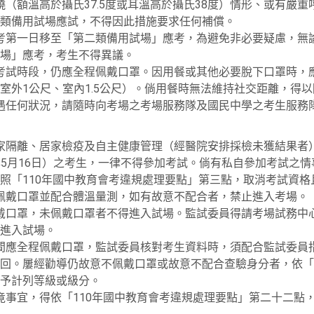
（額溫高於攝氏37.5度或耳溫高於攝氏38度）情形、或有嚴
類備用試場應試，不得因此措施要求任何補償。
考第一日移至「第二類備用試場」應考，為避免非必要疑慮，無
場」應考，考生不得異議。
考試時段，仍應全程佩戴口罩。因用餐或其他必要脫下口罩時，
室外1公尺、室內1.5公尺）。倘用餐時無法維持社交距離，得
遇任何狀況，請隨時向考場之考場服務隊及國民中學之考生服務
家隔離、居家檢疫及自主健康管理（經醫院安排採檢未獲結果者
10年5月16日）之考生，一律不得參加考試。倘有私自參加考試之
照「110年國中教育會考違規處理要點」第三點，取消考試資格
佩戴口罩並配合體溫量測，如有故意不配合者，禁止進入考場。
戴口罩，未佩戴口罩者不得進入試場。監試委員得請考場試務中
進入試場。
間應全程佩戴口罩，監試委員核對考生資料時，須配合監試委員
回。屢經勸導仍故意不佩戴口罩或故意不配合查驗身分者，依「1
予計列等級或級分。
事宜，得依「110年國中教育會考違規處理要點」第二十二點