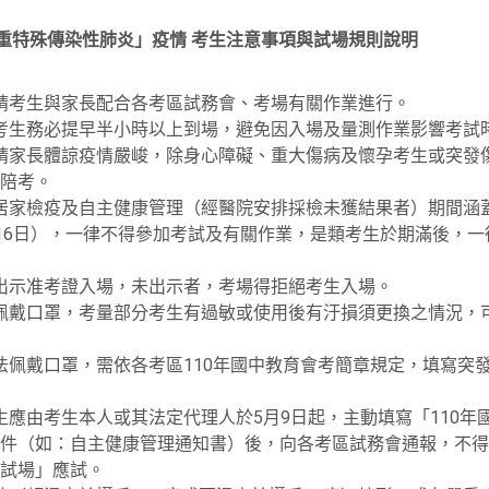
嚴重特殊傳染性肺炎」疫情 考生注意事項與試場規則說明
請考生與家長配合各考區試務會、考場有關作業進行。
考生務必提早半小時以上到場，避免因入場及量測作業影響考試
請家長體諒疫情嚴峻，除身心障礙、重大傷病及懷孕考生或突發
陪考。
居家檢疫及自主健康管理（經醫院安排採檢未獲結果者）期間涵
年5月16日），一律不得參加考試及有關作業，是類考生於期滿後，一
出示准考證入場，未出示者，考場得拒絕考生入場。
佩戴口罩，考量部分考生有過敏或使用後有汙損須更換之情況，
佩戴口罩，需依各考區110年國中教育會考簡章規定，填寫突
應由考生本人或其法定代理人於5月9日起，主動填寫「110年
件（如：自主健康管理通知書）後，向各考區試務會通報，不得
試場」應試。