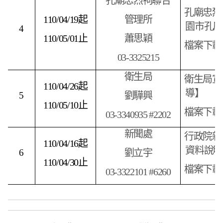
孔廟忠烈祠聯合
孔廟忠烈
110/04/19
起
管理所
園市孔廟
4
110/05/01
止
蕭思穎
檔案下載
03-3325215
衛生局
衛生局宣
110/04/26
起
導】
5
劉驊興
110/05/10
止
檔案下載
03-3340935 #2202
新聞處
行政院新
110/04/16
起
資料說明
6
劉立宇
110/04/30
止
檔案下載
03-3322101 #6260