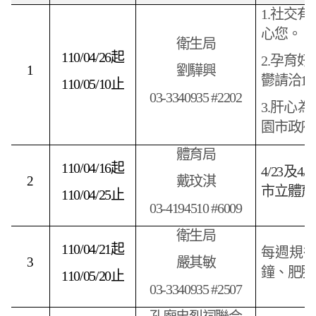
1.
社交有
心您。
衛生局
110/04/26
起
2.
孕育好
1
劉驊興
鬱請洽19
110/05/10
止
03-3340935 #2202
3.
肝心為
園市政府
體育局
110/04/16
起
4/23
及4
2
戴玟淇
市立體育
110/04/25
止
03-4194510 #6009
衛生局
110/04/21
起
每週規律
3
嚴其敏
鐘、肥胖
110/05/20
止
03-3340935 #2507