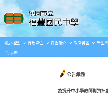
移至網頁之主要內容區位置
關於福豐
行政單位
特色簡介
教職員區
學生
行事曆
:::
公告彙整
為提升中小學教師對資訊