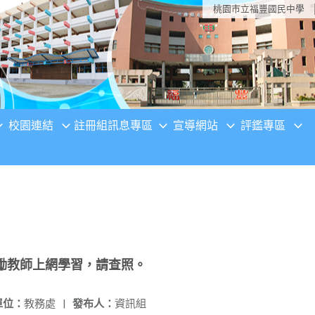
桃園市立福豐國民中學
校園連結
註冊組訊息專區
宣導網站
評鑑專區
勵教師上網學習，請查照。
單位：
教務處
|
發布人：
資訊組