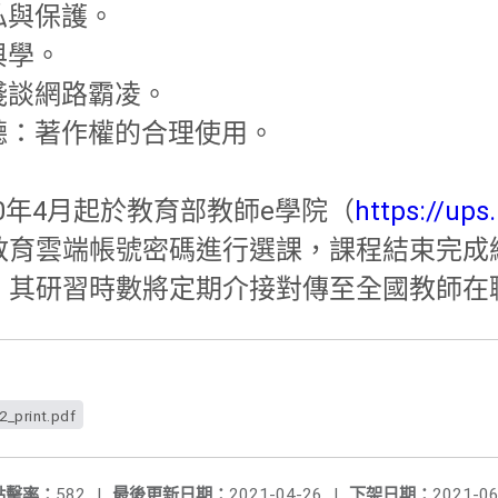
私與保護。
與學。
：淺談網路霸凌。
看聽：著作權的合理使用。
10年4月起於教育部教師e學院（
https://ups
教育雲端帳號密碼進行選課，課程結束完成
，其研習時數將定期介接對傳至全國教師在
print.pdf
點擊率：
582
|
最後更新日期：
2021-04-26
|
下架日期：
2021-06