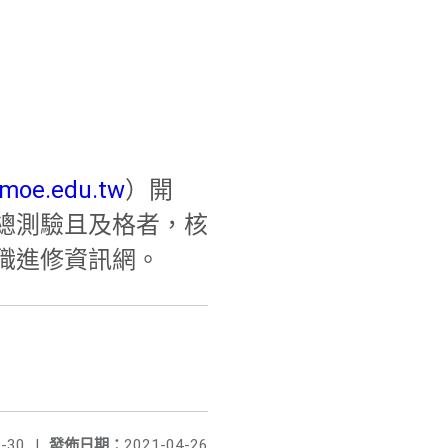
.moe.edu.tw
）開
總測驗且及格者，核
職進修資訊網。
-30
|
發佈日期：
2021-04-26