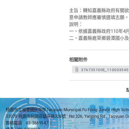
主旨：轉知嘉義縣政府有關欲
意申請教師應審慎選填志願。
說明：
一、依據嘉義縣政府110年4月
二、嘉義縣鹿草鄉碧潭國小及
相關附件
376735100E_1100035450_
桃園市立福豐國民中學Taoyuan Municipal Fu-Fong Junior High Sch
33070 桃園市桃園區延平路326號
No.326, Yanping Rd., Taoyuan Di
聯絡電話
03-3669547
|