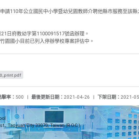
申請110年公立國民中小學暨幼兒園教師介聘他縣市服務至該縣
21日府教幼字第1100091517號函辦理。
竹園國小目前已列入停辦學校專案評估中。
print.pdf
點擊率：
500
|
最後更新日期：
2021-04-26
|
下架日期：
2021-05
ool
st., Taoyuan City 33070, Taiwan (R.O.C.)