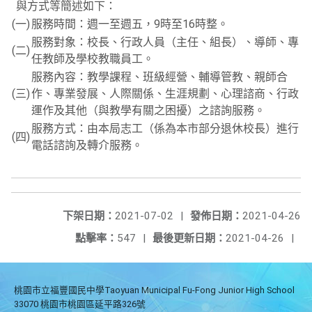
與方式等簡述如下：
(一)
服務時間：週一至週五，9時至16時整。
服務對象：校長、行政人員（主任、組長）、導師、專
(二)
任教師及學校教職員工。
服務內容：教學課程、班級經營、輔導管教、親師合
(三)
作、專業發展、人際關係、生涯規劃、心理諮商、行政
運作及其他（與教學有關之困擾）之諮詢服務。
服務方式：由本局志工（係為本市部分退休校長）進行
(四)
電話諮詢及轉介服務。
下架日期：
2021-07-02
|
發佈日期：
2021-04-26
點擊率：
547
|
最後更新日期：
2021-04-26
|
桃園市立福豐國民中學Taoyuan Municipal Fu-Fong Junior High School
33070 桃園市桃園區延平路326號