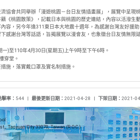
交流協會共同舉辦「漫遊桃園－台日友情插畫展」，展覽中呈現
書籍《桃園散策》，記載日本與桃園的歷史連結，內容以活潑生動
內容，另今年逢311東日本大地震十週年，為感謝台灣友好援
留下感謝台灣等話語，旨揭展覽以漫會友，也象徵台日友情無限
期一)至110年4月30日(星期五)上午9時至下午6時。
樓穿堂。
疫措施，落實戴口罩及實名制措施。
點擊率：
544
|
最後更新日期：
2021-04-28
|
下架日期：
2021-04
ool
st., Taoyuan City 33070, Taiwan (R.O.C.)