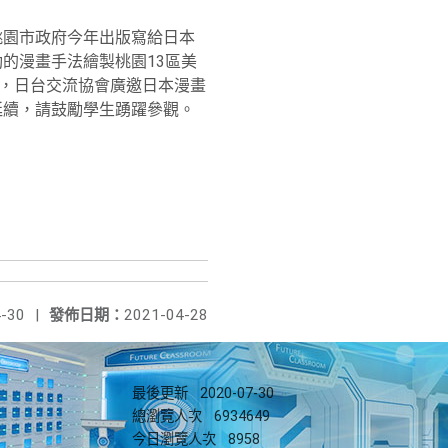
桃園市政府今年出版寫給日本
的漫畫手法繪製桃園13區美
助，日台交流協會廣邀日本漫畫
延續，請鼓勵學生踴躍參觀。
-30
|
發佈日期：
2021-04-28
最後更新
2020-07-30
總瀏覽人次
6934649
今日瀏覽人次
8958