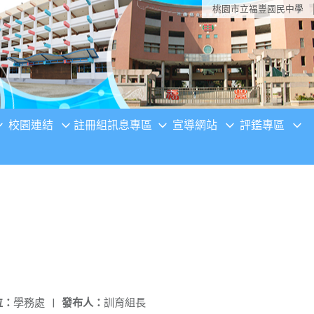
桃園市立福豐國民中學
校園連結
註冊組訊息專區
宣導網站
評鑑專區
位：
學務處
|
發布人：
訓育組長