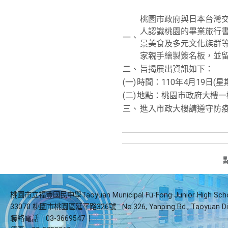
桃園市政府與日本台灣
人認識桃園的畢業旅行
一、
景美食及多元文化族群等
家親手繪製簽名板，並
二、
旨揭展出資訊如下：
(一)
時間：110年4月19日(星
(二)
地點：桃園市政府大樓一
三、
進入市政大樓請遵守防
桃園市立福豐國民中學Taoyuan Municipal Fu-Fong Junior High Sch
33070 桃園市桃園區延平路326號
No.326, Yanping Rd., Taoyuan Di
聯絡電話
03-3669547
|