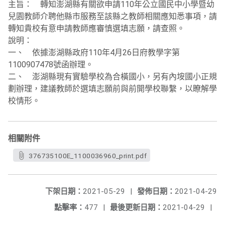
主旨： 轉知澎湖縣有關欲申請110年公立國民中小學暨幼
兒園教師介聘他縣市服務至該縣之教師相關應知悉事項，請
轉知貴校有意申請教師應審慎選填志願，請查照。
說明：
一、 依據澎湖縣政府110年4月26日府教學字第
1100907478號函辦理。
二、 澎湖縣現有實驗學校為合橫國小，另有內垵國小正規
劃辦理，建議教師於選填志願前與前開學校聯繫，以瞭解學
校情形。
相關附件
376735100E_1100036960_print.pdf
下架日期：
2021-05-29
|
發佈日期：
2021-04-29
點擊率：
477
|
最後更新日期：
2021-04-29
|