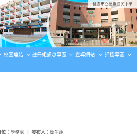
桃園市立福豐國民中學
校園連結
註冊組訊息專區
宣導網站
評鑑專區
單位：
學務處
|
發布人：
衛生組