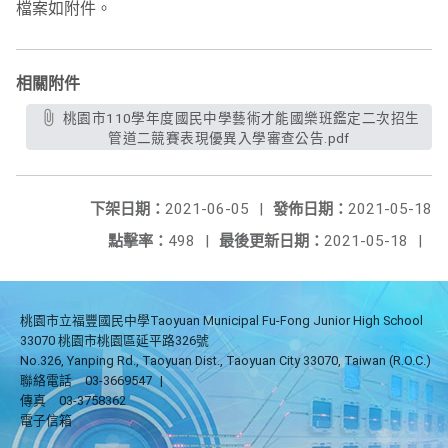
檔案如附件。
相關附件
桃園市110學年度國民中學藝術才能國樂班鑑定二次招生
管道二競賽表現優異入學審查公告.pdf
下架日期：
2021-06-05
|
發佈日期：
2021-05-18
點擊率：
498
|
最後更新日期：
2021-05-18
|
桃園市立福豐國民中學Taoyuan Municipal Fu-Fong Junior High School
33070 桃園市桃園區延平路326號
No.326, Yanping Rd., Taoyuan Dist., Taoyuan City 33070, Taiwan (R.O.C.)
聯絡電話
03-3669547
|
傳真
03-3758362
電子信箱