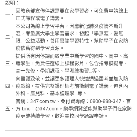
說明：
因教育部宣佈停課需要在家學習者，可免費申請線上
一、
正式課程或電子講義。
本公司為線上學習平台，因應新冠肺炎疫情不斷升
溫，考量廣大學生學習需求，發起「學無涯，愛無
二、
限」公益活動，善用雲端學習特性，幫助學子在家防
疫依舊得到學習資源。
提供所有因停課而致學業中斷學習的國中、高中、高
三、
職學生，免費任選線上課程影片，包含指考模擬考、
高一先修、學期課程、學測總複習…等。
向醫護致敬，並讓更多護理人快速通過國考並加入防
四、
疫戰線，提供完整護理師考前衝刺電子講義，包含內
外科、產兒科、基本護理學…等。
官網：347.com.tw、免付費專線：0800-888-347、官
五、
方 Line：@347.com。樂學網冀望能幫助學子們在家防
疫更能持續學習，歡迎貴校同學踴躍申請。