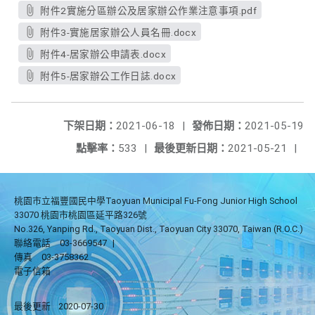
附件2實施分區辦公及居家辦公作業注意事項.pdf
附件3-實施居家辦公人員名冊.docx
附件4-居家辦公申請表.docx
附件5-居家辦公工作日誌.docx
下架日期：
2021-06-18
|
發佈日期：
2021-05-19
點擊率：
533
|
最後更新日期：
2021-05-21
|
桃園市立福豐國民中學Taoyuan Municipal Fu-Fong Junior High School
33070 桃園市桃園區延平路326號
No.326, Yanping Rd., Taoyuan Dist., Taoyuan City 33070, Taiwan (R.O.C.)
聯絡電話
03-3669547
|
傳真
03-3758362
電子信箱
最後更新
2020-07-30