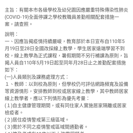
主旨：有關本市各級學校及幼兒園因應嚴重特殊傳染性肺炎
(COVID-19)全面停課之學校教職員差勤相關配套措施一
案，請查照。
說明：
一、因應旨揭疫情持續嚴峻，教育部於本日宣布自110年5
月19日至28日全國改採線上教學，學生居家遠端學習不到
校，線上教學為正式課程，暑假期間不另行補課為原則，旨
揭人員自110年5月19日起至同年月28日止之差勤配套措施
如下：
(一)人員類別及課務處理方式：
１、教師：以到校為原則，但學校仍可評估網路頻寬及設備
等資源情形，安排教師到校或居家線上教學，其中教師居家
線上教學者，應以下列情形為優先考量：
(１)自主健康管理期間，或有同住家人實施居家隔離或居家
檢疫者。
(２)居住疫情警戒第三級區域。
(３)需於不同之疫情警戒區域間通勤者。