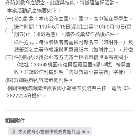
升防災教育之觀念、態度與技能，特辦理旨揭活動。
本案活動訊息摘要如下：
(一)
參加對象：本市公私立國小、國中、高中職在學學生。
送件時間：110年6月15日(星期二)至110年9月10日(星
(二)
期五)止（郵戳為慿），請各校彙整作品後送件。
送件方式：每位參與者皆需檢附報名表（如附件一）及
親筆簽名之著作權讓與同意書紙本（如附件二），於徵
(三)
件期限內以掛號郵寄方式寄至桃園市復興區霞雲國小
（地址：33643桃園市復興區霞雲里6鄰14號）輔導室
收，並請於信封處註明「防災教育小書競賽」字樣）。
(四)
詳細競賽內容請參閱附件。
相關活動諮詢請洽霞雲國小輔導室史曉春主任，電話: 03-
3822224分機61。
相關附件
防災教育小書創作競賽實施計畫.doc