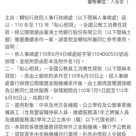
發布單位：
人事室
|
主旨：轉知行政院人事行政總處（以下簡稱人事總處）函
以，110 年至 113 年「貼心相貸」－全國公教工消費性貸
款，經公開徵選由臺灣土地銀行股份有限公司（以下簡稱土
銀）獲選賡續承作一案，請查照並轉知所屬同仁參考運用。
說明：
一、依人事總處110年6月9日總處給字第1104000535號函
辦理，並檢附原函影本及附件各1份。
二、「貼心相貸」－全國公教員工消費性貸款（以下簡稱本
貸款），原由土銀依約承作至110年6月30日止，經人事總
處重行辦理公開徵選金融機構承作後，由土銀再度獲選接續
為公教同仁提供服務，辦理期間自110年7月1日起至113年
6月30日止，為期3年。
三、適用對象：中央及地方各機關、公立學校及公營事業機
構員工（含育嬰留職停薪人員、連續服務滿1年之聘僱人員
及連續服務滿2學年之公立高中（職）以下代理老師）。
四、本貸款係徵選優惠貸款條件之金融機構，轉介予公教員
工，貸款資金由金融機構自行籌措，利息由借款人全額負