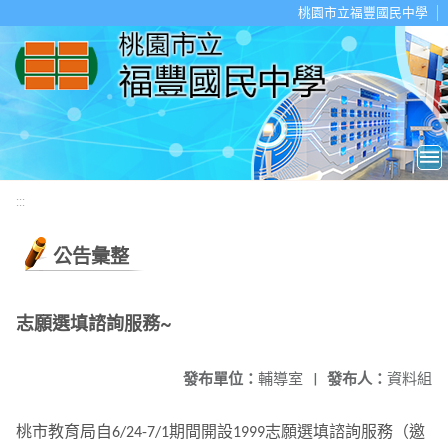
移至網頁之主要內容區位置
桃園市立福豐國民中學
:::
公告彙整
志願選填諮詢服務~
發布單位：
輔導室
|
發布人：
資料組
桃市教育局自
期間開設
志願選填諮詢服務（邀
6/24-7/1
1999