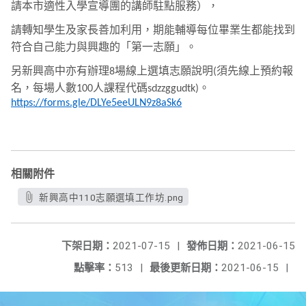
請本市適性入學宣導團的講師駐點服務），
請轉知學生及家長善加利用，期能輔導每位畢業生都能找到
符合自己能力與興趣的「第一志願」。
另新興高中亦有辦理
場線上選填志願說明
須先線上預約報
8
(
名，每場人數
人課程代碼
。
100
sdzzggudtk)
https://forms.gle/DLYe5eeULN9z8aSk6
相關附件
新興高中110志願選填工作坊.png
下架日期：
2021-07-15
|
發佈日期：
2021-06-15
點擊率：
513
|
最後更新日期：
2021-06-15
|