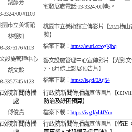
謝靜芳
宅發展處電話:03-3324700轉5。
3-3324700 #1109
桃園市立美術館
桃園市立美術館宣傳影片【2021橫山
獎】
林栩如
檔案下載：
https://reurl.cc/ogKjbq
03-2876176 #103
文設施管理中心
藝文設施管理中心宣傳影片【光影文
7、8月線上影展預告片】
胡文齡
檔案下載：
https://is.gd/0Atj54
03-3357745 #123
行政院新聞傳播
行政院新聞傳播處
宣傳圖片【
COVID
處
防治及紓困預算
】
傅俊貴
檔案下載：
https://is.gd/yhIJYm
行政院新聞傳播
行政院新聞傳播處
宣傳圖片【
修正