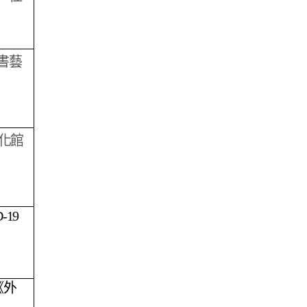
書藝
化館
-19
《外