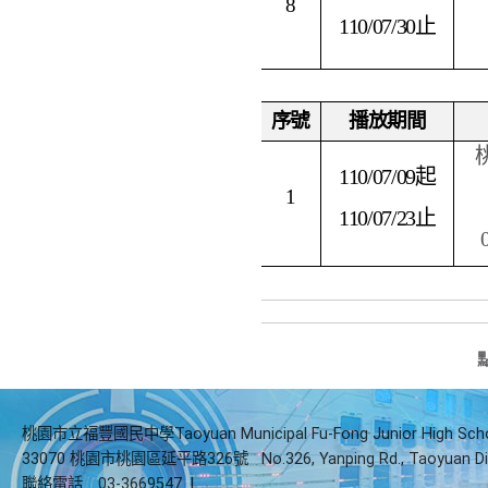
8
110/07/30
止
序號
播放期間
110/07/09
起
1
110/07/23
止
桃園市立福豐國民中學Taoyuan Municipal Fu-Fong Junior High Sch
33070 桃園市桃園區延平路326號
No.326, Yanping Rd., Taoyuan Di
聯絡電話
03-3669547
|