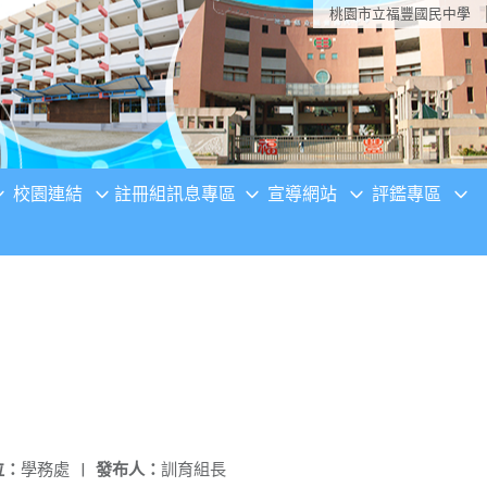
桃園市立福豐國民中學
校園連結
註冊組訊息專區
宣導網站
評鑑專區
位：
學務處
|
發布人：
訓育組長