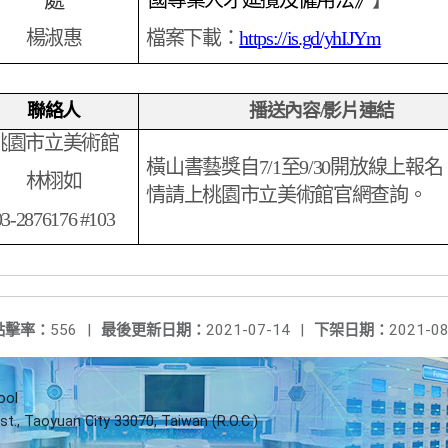
處
國專業人才延攬及僱用法》
】
楊淑惠
檔案下載：
https://is.gd/yhIJYm
聯絡人
播送內容/影片連結
桃園市立美術館
橫山書藝獎自7/1至9/30開放線上報
林栩如
情請上桃園市立美術館官網查詢。
03-2876176 #103
點擊率：
556
|
最後更新日期：
2021-07-14
|
下架日期：
2021-08
ool
st., Taoyuan City 33070, Taiwan (R.O.C.)