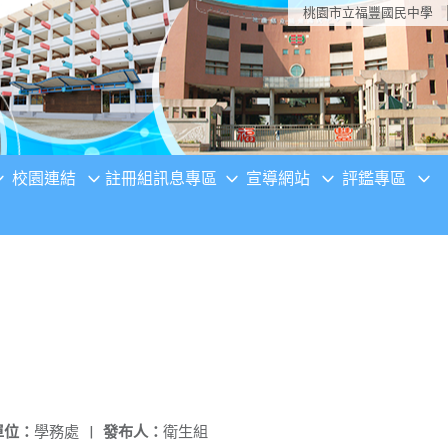
桃園市立福豐國民中學
校園連結
註冊組訊息專區
宣導網站
評鑑專區
單位：
學務處
|
發布人：
衛生組