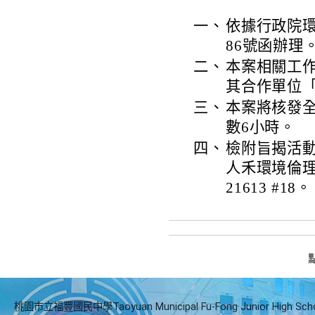
一、
依據行政院環境
86號函辦理
二、
本案相關工
其合作單位
三、
本案將核發
數6小時。
四、
檢附旨揭活
人禾環境倫理
21613 #18。
桃園市立福豐國民中學Taoyuan Municipal Fu-Fong Junior High Sch