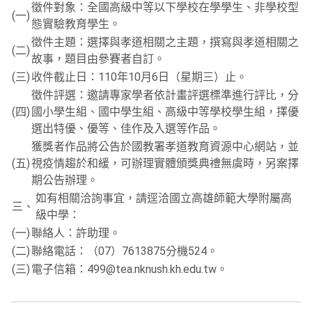
徵件對象：全國高級中等以下學校在學學生、非學校型
(一)
態實驗教育學生。
徵件主題：選擇與孝道相關之主題，撰寫與孝道相關之
(二)
故事，題目由參賽者自訂。
(三)
收件截止日：110年10月6日（星期三）止。
徵件評選：邀請專家學者依計畫評選標準進行評比，分
(四)
國小學生組、國中學生組、高級中等學校學生組，擇優
選出特優、優等、佳作及入選等作品。
獲獎者作品將公告於國教署孝道教育資源中心網站，並
(五)
視疫情趨於和緩，可辦理實體頒獎典禮無虞時，另案擇
期公告辦理。
如有相關洽詢事宜，請逕洽國立高雄師範大學附屬高
三、
級中學：
(一)
聯絡人：許助理。
(二)
聯絡電話：（07）7613875分機524。
(三)
電子信箱：499@tea.nknush.kh.edu.tw。