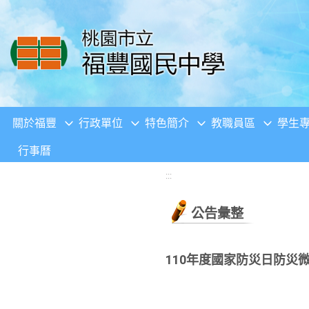
移至網頁之主要內容區位置
關於福豐
行政單位
特色簡介
教職員區
學生
行事曆
:::
公告彙整
110年度國家防災日防災