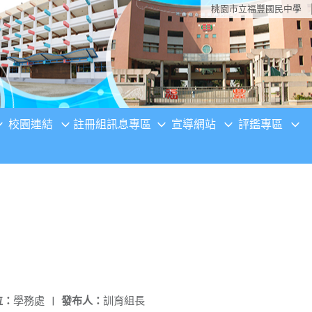
桃園市立福豐國民中學
校園連結
註冊組訊息專區
宣導網站
評鑑專區
位：
學務處
|
發布人：
訓育組長