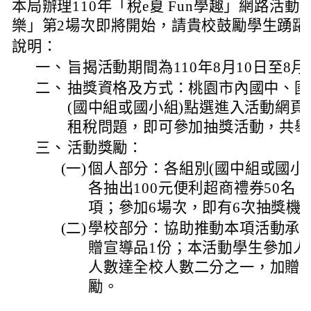
本局辦理110年「稅e夏 Fun學趣」網路活
樂」第2場次即將開始，請貴校鼓勵學生踴躍
說明：
一、
旨揭活動期間為110年8月10日至8月
二、
抽獎資格及方式：桃園市內國中、國
(國中組或國小組)點選進入活動網
租稅問題，即可參加抽獎活動，共舉
三、
活動獎勵：
(一)
個人部分：各組別(國中組或國小
各抽出100元便利超商禮券50名，
項；參加6場次，即有6次抽獎機
(二)
學校部分：協助推動本項活動承
贈宣導品1份；本活動學生參加人
人數達全校人數二分之一，加贈學
勵。