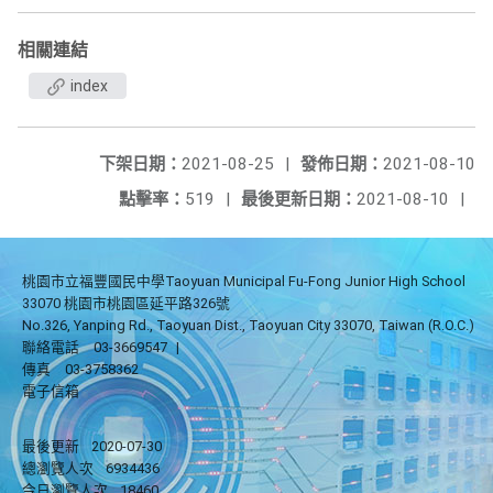
相關連結
index
下架日期：
2021-08-25
|
發佈日期：
2021-08-10
點擊率：
519
|
最後更新日期：
2021-08-10
|
桃園市立福豐國民中學Taoyuan Municipal Fu-Fong Junior High School
33070 桃園市桃園區延平路326號
No.326, Yanping Rd., Taoyuan Dist., Taoyuan City 33070, Taiwan (R.O.C.)
聯絡電話
03-3669547
|
傳真
03-3758362
電子信箱
最後更新
2020-07-30
總瀏覽人次
6934436
今日瀏覽人次
18460