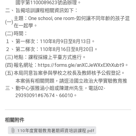
國字第1100089623號函辦理。
二、
旨揭培訓課程相關資訊如下：
主題：One school, one room-如何讓不同年齡的孩子混
(一)
在一起學。
(二)
時間：
１、
第一梯次：110年8月9日至8月13日。
２、
第二梯次：110年8月16日至8月20日。
(三)
地點：課程採線上平臺方式進行。
(四)
報名網址：https://forms.gle/anXCJeWXxEXhXubt9。
(五)
本局同意旨案參與學校之校長及教師核予公假登記。
本案倘有相關問題，請逕洽國立政治大學實驗教育推
三、
動中心張雅涵小姐或陳建州先生，電話02-
29393091#67674、66010。
相關附件
110年度實驗教育暑期師資培訓課程.pdf