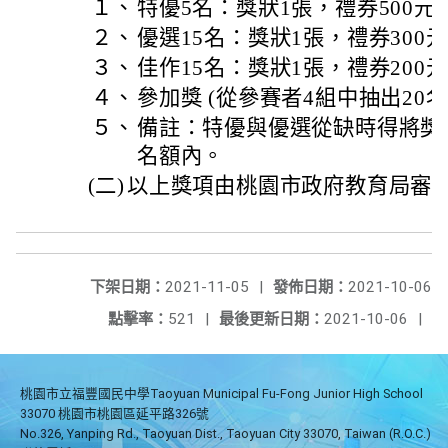
１、
特優5名：獎狀1張，禮券500元(
２、
優選15名：獎狀1張，禮券300元(
３、
佳作15名：獎狀1張，禮券200元(
４、
參加獎 (從參賽者4組中抽出20名
５、
備註：特優與優選從缺時得將獎
名額內。
(二)
以上獎項由桃園市政府教育局審
下架日期：
2021-11-05
|
發佈日期：
2021-10-06
點擊率：
521
|
最後更新日期：
2021-10-06
|
桃園市立福豐國民中學Taoyuan Municipal Fu-Fong Junior High School
33070 桃園市桃園區延平路326號
No.326, Yanping Rd., Taoyuan Dist., Taoyuan City 33070, Taiwan (R.O.C.)