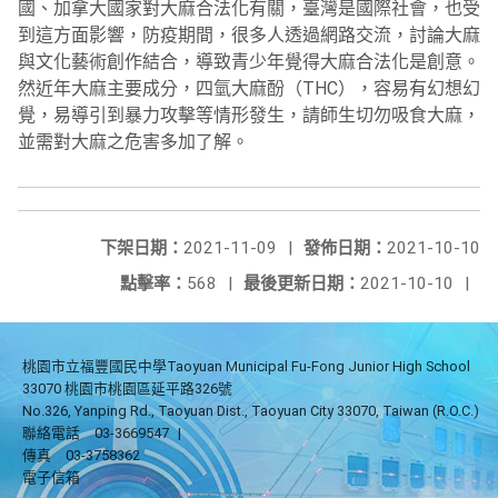
國、加拿大國家對大麻合法化有關，臺灣是國際社會，也受
到這方面影響，防疫期間，很多人透過網路交流，討論大麻
與文化藝術創作結合，導致青少年覺得大麻合法化是創意。
然近年大麻主要成分，四氫大麻酚（THC），容易有幻想幻
覺，易導引到暴力攻擊等情形發生，請師生切勿吸食大麻，
並需對大麻之危害多加了解。
下架日期：
2021-11-09
|
發佈日期：
2021-10-10
點擊率：
568
|
最後更新日期：
2021-10-10
|
桃園市立福豐國民中學Taoyuan Municipal Fu-Fong Junior High School
33070 桃園市桃園區延平路326號
No.326, Yanping Rd., Taoyuan Dist., Taoyuan City 33070, Taiwan (R.O.C.)
聯絡電話
03-3669547
|
傳真
03-3758362
電子信箱