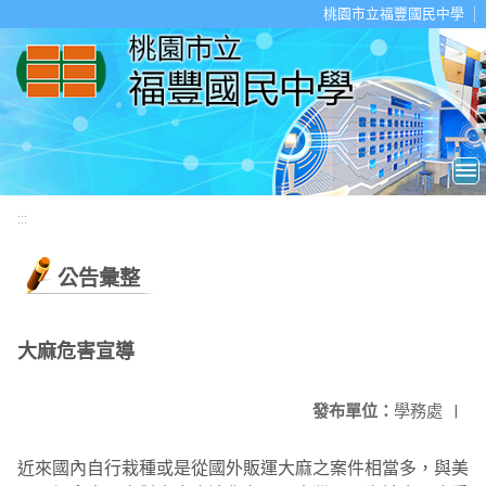
移至網頁之主要內容區位置
桃園市立福豐國民中學
:::
公告彙整
大麻危害宣導
發布單位：
學務處
|
近來國內自行栽種或是從國外販運大麻之案件相當多，與美