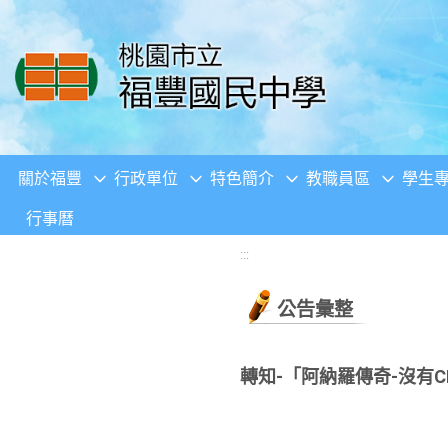
移至網頁之主要內容區位置
關於福豐
行政單位
特色簡介
教職員區
學生
行事曆
:::
公告彙整
轉知-「阿納羅傳奇-沒有