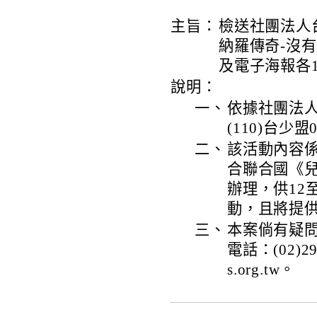
主旨：
檢送社團法人
納羅傳奇-沒
及電子海報各
說明：
一、
依據社團法人
(110)台少盟
二、
該活動內容係
合聯合國《兒
辦理，供12
動，且將提
三、
本案倘有疑
電話：(02)29
s.org.tw。