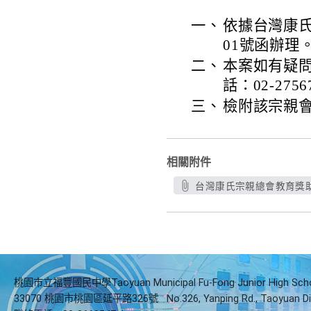
一、
依據台灣康氏宗
01號函辦理
二、
本案如有疑
話：02-2756
三、
檢附該宗親
相關附件
台灣康氏宗親總會教育獎助
桃園市立福豐國民中學Taoyuan Municipal Fu-Fong Junior High Sch
33070 桃園市桃園區延平路326號
No.326, Yanping Rd., Taoyuan Di