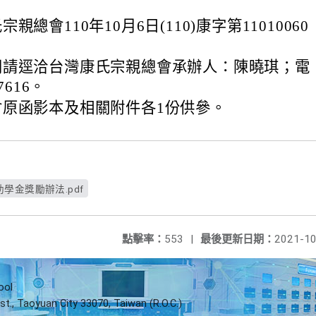
親總會110年10月6日(110)康字第11010060
。
問請逕洽台灣康氏宗親總會承辦人：陳曉琪；電
7616。
會原函影本及相關附件各1份供參。
學金獎勵辦法.pdf
點擊率：
553
|
最後更新日期：
2021-10
ool
st., Taoyuan City 33070, Taiwan (R.O.C.)