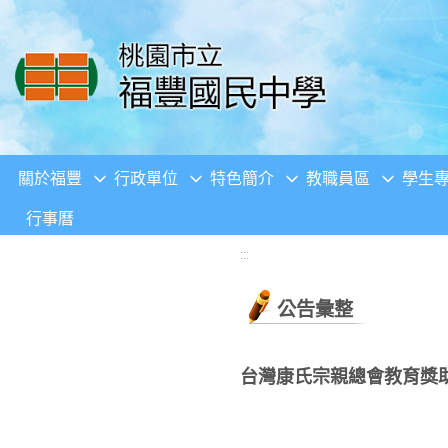
移至網頁之主要內容區位置
關於福豐
行政單位
特色簡介
教職員區
學生
行事曆
:::
公告彙整
台灣康氏宗親總會教育獎