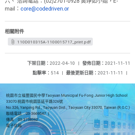
六、 洽詢電話：(02)2701-0928 黃竫如小姐，E-
mail：
core@codedriven.
or
相關附件
110D010315A-1100015717_print.pdf
下架日期：
2022-04-10
|
發佈日期：
2021-11-11
點擊率：
514
|
最後更新日期：
2021-11-11
|
桃園市立福豐國民中學Taoyuan Municipal Fu-Fong Junior High School
33070 桃園市桃園區延平路326號
No.326, Yanping Rd., Taoyuan Dist., Taoyuan City 33070, Taiwan (R.O.C.)
聯絡電話
03-3669547
|
傳真
03-3758362
電子信箱