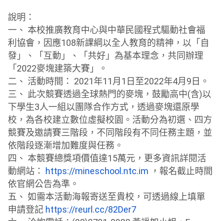
說明：
一、 本校推廣教育中心與中華民國程式驅動社會福
利協會，
因應108新課綱以全人教育的精神，以「自
發」、「互動」、「
共好」為基本理念，共同辦理
「2022麥塊建築大賽」。
二、 活動時間： 2021年11月1日至2022年4月9日。
三、 此次競賽透過全球熱門的麥塊，鼓勵高中(含)
以
下學生3人一組以團隊合作方式，透過麥塊還原學
校，
為各校建立數位虛擬校園。活動分為初選、
四方
競賽及邀請賽三階段，不同階段有不同任務主題，
並
依階段逐漸增加難度與任務。
四、 本競賽總獎項價值達15萬元，更多資訊詳閱活
動網站：
https://mineschool.ntc.im
，報名截止時間
依官網公告為準。
五、 如需本活動海報寄送至貴校，可透過線上填單
申請登記
https://reurl.cc/82Der7