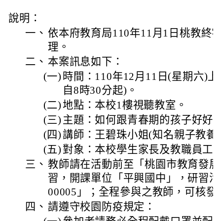
說明：
一、
依本府教育局110年11月1日桃教終字第
理。
二、
本案訊息如下：
(一)
時間：110年12月11日(星期六)
自8時30分起)。
(二)
地點：本校1樓視聽教室。
(三)
主題：如何跟青春期的孩子好好說
(四)
講師：王碧珠小姐(知名親子教養
(五)
對象：本校學生家長及教職員工
三、
教師請在活動前至「桃園市教育發展
習，開課單位「平興國中」，研習活動編號
00005」；全程參與之教師，可核
四、
請遵守校園防疫規定：