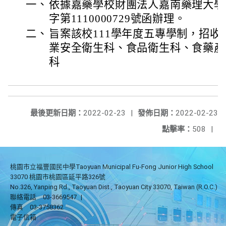
一、
依據嘉藥學校財團法人嘉南藥理大學1
字第1110000729號函辦理。
二、
旨案該校111學年度五專學制，招
業安全衛生科、食品衛生科、食藥產
科
最後更新日期：
2022-02-23
|
發佈日期：
2022-02-23
點擊率：
508
|
桃園市立福豐國民中學Taoyuan Municipal Fu-Fong Junior High School
33070 桃園市桃園區延平路326號
No.326, Yanping Rd., Taoyuan Dist., Taoyuan City 33070, Taiwan (R.O.C.)
聯絡電話
03-3669547
|
傳真
03-3758362
電子信箱