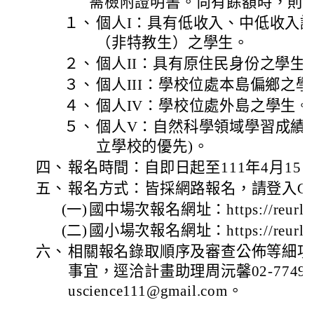
需檢附證明書。尚有餘額時，則
１、
個人I：具有低收入、中低收入
（非特教生）之學生。
２、
個人II：具有原住民身份之學生
３、
個人III：學校位處本島偏鄉之
４、
個人IV：學校位處外島之學生。
５、
個人V：自然科學領域學習成績需
立學校的優先)。
四、
報名時間：自即日起至111年4月15
五、
報名方式：皆採網路報名，請登入Go
(一)
國中場次報名網址：https://reurl.
(二)
國小場次報名網址：https://reurl.c
六、
相關報名錄取順序及審查公佈等細項
事宜，逕洽計畫助理周沅馨02-7749-
uscience111@gmail.com。