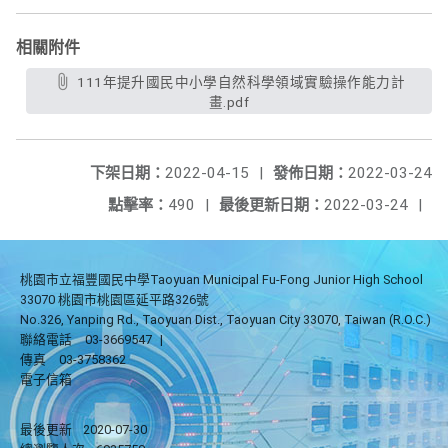
相關附件
111年提升國民中小學自然科學領域實驗操作能力計
畫.pdf
下架日期：
2022-04-15
|
發佈日期：
2022-03-24
點擊率：
490
|
最後更新日期：
2022-03-24
|
桃園市立福豐國民中學Taoyuan Municipal Fu-Fong Junior High School
33070 桃園市桃園區延平路326號
No.326, Yanping Rd., Taoyuan Dist., Taoyuan City 33070, Taiwan (R.O.C.)
聯絡電話
03-3669547
|
傳真
03-3758362
電子信箱
最後更新
2020-07-30