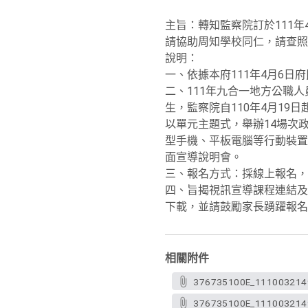
主旨：轉知監察院訂於111年
請協助周知學校同仁，請查照
說明：
一、依據本府111年4月6日府民
二、111年九合一地方公職
生，監察院自110年4月19
以單元主題式，舉辦14場次
型手機、平板電腦等行動裝置
面宣導說明會。
三、報名方式：採線上報名，
四、旨揭視訊宣導課程連結及
下載，並請鼓勵家長踴躍報名
相關附件
376735100E_1110032149_
376735100E_111003214