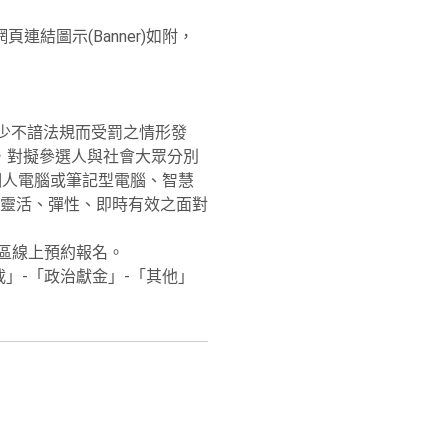
結圖示(Banner)如附，
少不諳法規而受罰之情形發
」，對擬參選人與社會大眾分別
個人電腦或筆記型電腦、智慧
靈活、彈性、即時有效之面對
區線上預約報名。
」-「政治獻金」-「其他」