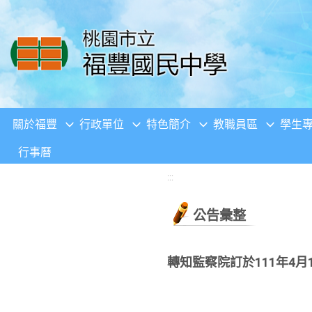
移至網頁之主要內容區位置
關於福豐
行政單位
特色簡介
教職員區
學生
行事曆
:::
公告彙整
轉知監察院訂於111年4