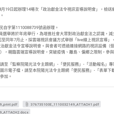
4月19日起辦理14場次「政治獻金法令視訊宣導說明會」，檢送網頁連
。
自字第1110088739號函辦理。
人員選舉將於年底舉行，為增進社會大眾對政治獻金法之認識，減
日起至同年7月止，採雲端視訊會議方式舉辦「live線上視訊宣導
政治獻金法令宣導說明會。與會者可透過連接網路的視訊設備（
），親臨雲端宣導說明會，突破疫情、離島、偏鄉之限制，參與
請至「監察院陽光法令主題網」-「便民服務」-「活動報名」專
圖示電子檔，請至本院陽光法令主題網「便民服務」-「表單下載
參加。
print.pdf
376735100E_1110032149_ATTACH1.pdf
9_ATTACH2.docx