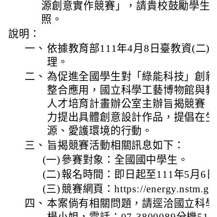
源創意實作競賽」，請貴校鼓勵學生
照。
說明：
一、
依據教育部111年4月8日臺教資(二)字第
理。
二、
為促進全國學生對「綠能科技」創新
整合應用，國立科學工藝博物館與教
人才培育計畫辦公室主辦旨揭競賽，
力提出具體創意設計作品，提倡在生
源、愛護環境的行動。
三、
旨揭競賽活動相關訊息如下：
(一)
參賽對象：全國國中學生。
(二)
報名時間：即日起至111年5月6日
(三)
競賽網頁：https://energy.nstm.go
四、
本案倘有相關問題，請逕洽國立科學