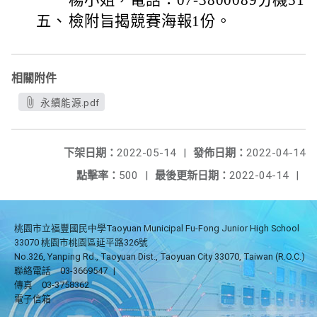
楊小姐，電話：07-3800089分機511
五、
檢附旨揭競賽海報1份。
相關附件
永續能源.pdf
下架日期：
2022-05-14
|
發佈日期：
2022-04-14
點擊率：
500
|
最後更新日期：
2022-04-14
|
桃園市立福豐國民中學Taoyuan Municipal Fu-Fong Junior High School
33070 桃園市桃園區延平路326號
No.326, Yanping Rd., Taoyuan Dist., Taoyuan City 33070, Taiwan (R.O.C.)
聯絡電話
03-3669547
|
傳真
03-3758362
電子信箱