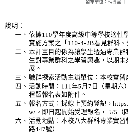
發布單位：
輔導室
|
說明：
一、
依據110學年度高級中等學校適性
實施方案之「110-4-2B看見群科
二、
本計畫目的係為讓學生透過專業群科
生對專業群科之學習興趣，以期未來
展。
三、
職群探索活動主辦單位：本校實習處
四、
活動時間：111年5月7日（星期六）上午
程暨報名表如附件。
五、
報名方式：採線上預約登記，https://camp.
w/。即日起開始受理報名， 5/5（四
六、
活動地點：本校八大群科專業實習教
路447號）