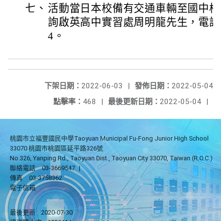
七、
活動當日本校備有交通車輛至國中校
詢啟英高中實習處周明龍先生，電話：(03
4。
下架日期：
2022-06-03
|
發佈日期：
2022-05-04
點擊率：
468
|
最後更新日期：
2022-05-04
|
桃園市立福豐國民中學Taoyuan Municipal Fu-Fong Junior High School
33070 桃園市桃園區延平路326號
No.326, Yanping Rd., Taoyuan Dist., Taoyuan City 33070, Taiwan (R.O.C.)
聯絡電話
03-3669547
|
傳真
03-3758362
電子信箱
最後更新
2020-07-30