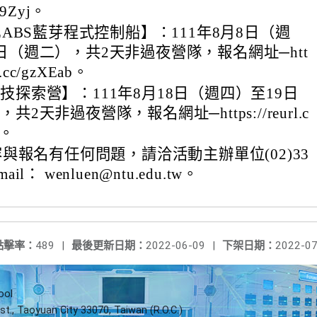
b9Zyj。
 LABS藍芽程式控制船】：111年8月8日（週
日（週二），共2天非過夜營隊，報名網址─htt
rl.cc/gzXEab。
技探索營】：111年8月18日（週四）至19日
共2天非過夜營隊，報名網址─https://reurl.c
n。
與報名有任何問題，請洽活動主辦單位(02)33
mail： wenluen@ntu.edu.tw。
點擊率：
489
|
最後更新日期：
2022-06-09
|
下架日期：
2022-07
ool
st., Taoyuan City 33070, Taiwan (R.O.C.)