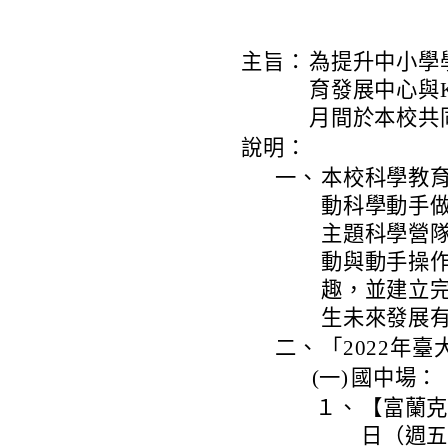
主旨：
為提升中小學
育發展中心與K
月間於本校共
說明：
一、
本校科學教育
動科學動手做
主題科學營
動與動手操
趣，並建立
生未來發展
二、
「2022年
(一)
國中場：
１、
【富蘭克
日（週五）