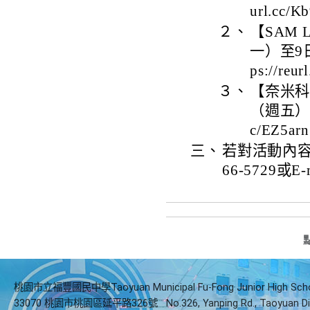
url.cc/K
２、
【SAM
一）至9
ps://reu
３、
【奈米科
（週五），
c/EZ5ar
三、
若對活動內容
66-5729或E-
桃園市立福豐國民中學Taoyuan Municipal Fu-Fong Junior High Sch
33070 桃園市桃園區延平路326號
No.326, Yanping Rd., Taoyuan Di