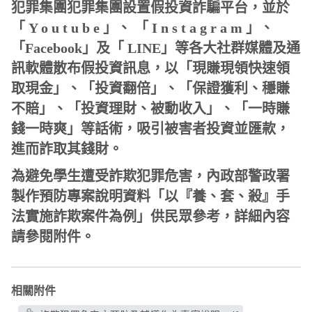
犯罪集團犯罪集團設置假投資詐騙平台，並於
「 Y o u t u b e 」、 「 I n s t a g r a m 」、
「Facebook」及「 LINE」等各大社群媒體及通
訊軟體散布假投資訊息，以「現賺現領快速領
取現金」、「投資翻倍」、「保證獲利、穩賺
不賠」、「投資理財、被動收入」、「一時賺
錢一時爽」等話術，吸引被害者投資並匯款，
進而詐取其錢財。
為避免學生遭受詐欺犯罪危害，內政部警政署
製作預防專案說明資料「以『養、套、殺』手
法實施詐欺案件為例
」供民眾參考，詳細內容
請參閱附件。
相關附件