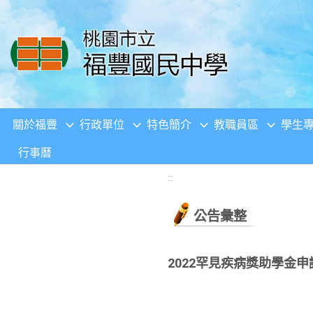
移至網頁之主要內容區位置
關於福豐
行政單位
特色簡介
教職員區
學生
行事曆
:::
公告彙整
2022罕見疾病獎助學金申