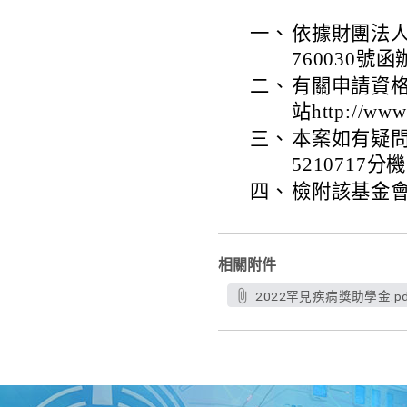
一、
依據財團法人
760030號
二、
有關申請資
站http://w
三、
本案如有疑問
5210717分機
四、
檢附該基金
相關附件
2022罕見疾病獎助學金.pd