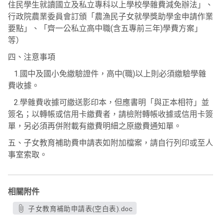
住民學生就讀國立及私立專科以上學校學雜費減免辦法」、
行政院農業委員會訂頒「農漁民子女就學獎助學金申請作業
要點」、「齊一公私立高中職(含五專前三年)學費方案」
等）
四、注意事項
1.國中及國小免繳驗證件，高中(職)以上則必須繳驗學雜
費收據。
2.學雜費收據可繳送影印本，但應書明「與正本相符」並
簽名；以轉帳或信用卡繳費者，請檢附轉帳收據或信用卡簽
單，另必須再併附載有繳費明細之原繳費通知單。
五、子女教育補助費申請表如附加檔案，請自行列印或至人
事室索取。
相關附件
子女教育補助申請表(空白表).doc