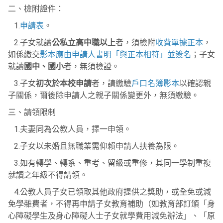
二、檢附證件：
1.
申請表
。
2.子女就讀
公私立高中職以上
者，須檢附
收費單據正本
，
如係繳交
影本應由申請人書明「與正本相符」並簽名
；子女
就讀
國中、國小
者，無須檢證。
3.子女
初次於本校申請
者，請繳驗
戶口名簿影本
以確認親
子關係，爾後除申請人之親子關係變更外，無須繳驗。
三、請領限制
1.夫妻同為公教人員，擇一申領。
2.子女以未婚且無職業需仰賴申請人扶養為限。
3.如有轉學、轉系、重考、留級或重修，其同一學制重複
就讀之年級不得請領。
4.公教人員子女已領取其他政府提供之獎助，或全免或減
免學雜費者，不得再申請子女教育補助（如教育部訂頒「身
心障礙學生及身心障礙人士子女就學費用減免辦法」、「原