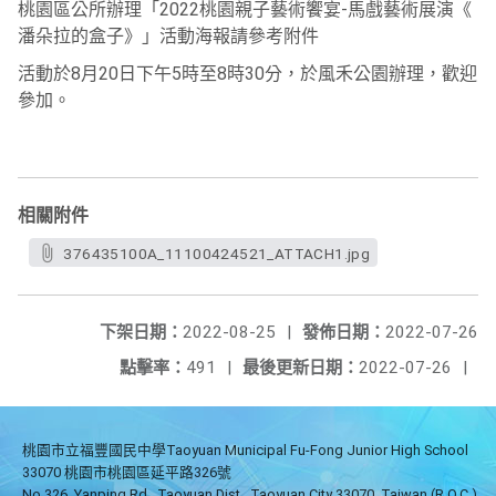
桃園區公所辦理「2022桃園親子藝術饗宴-馬戲藝術展演《
潘朵拉的盒子》」活動海報請參考附件
活動於8月20日下午5時至8時30分，於風禾公園辦理，
歡迎
參加。
相關附件
376435100A_11100424521_ATTACH1.jpg
下架日期：
2022-08-25
|
發佈日期：
2022-07-26
點擊率：
491
|
最後更新日期：
2022-07-26
|
桃園市立福豐國民中學Taoyuan Municipal Fu-Fong Junior High School
33070 桃園市桃園區延平路326號
No.326, Yanping Rd., Taoyuan Dist., Taoyuan City 33070, Taiwan (R.O.C.)