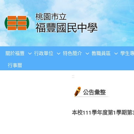
移至網頁之主要內容區位置
關於福豐
行政單位
特色簡介
教職員區
學生
行事曆
:::
公告彙整
本校111學年度第1學期第