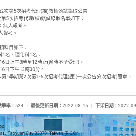
第2次第5次招考代理(課)教師甄試錄取公告
次第5次招考代理(課)甄試錄取名單如下：
：無人報考。
人報考。
缺額科目如下：
名、理化科1名。
6日上午8時至12時止(逾時不予受理)。
6日下午13時30分。
第1學期第2次第1-6次招考代理(課)(一次公告分次招考)簡章。
點擊率：
524
|
最後更新日期：
2022-08-15
|
下架日期：
2022-09
ool
st., Taoyuan City 33070, Taiwan (R.O.C.)