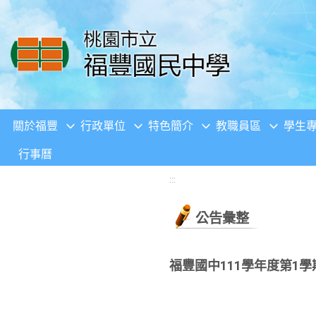
移至網頁之主要內容區位置
關於福豐
行政單位
特色簡介
教職員區
學生
行事曆
:::
公告彙整
福豐國中111學年度第1學